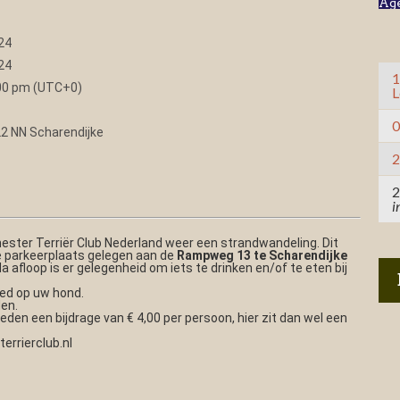
Ag
24
24
1
:00 pm (UTC+0)
L
0
 NN Scharendijke
2
2
i
ster Terriër Club Nederland weer een strandwandeling. Dit
de parkeerplaats gelegen aan de
Rampweg 13 te Scharendijke
a afloop is er gelegenheid om iets te drinken en/of te eten bij
goed op uw hond.
en.
leden een bijdrage van € 4,00 per persoon, hier zit dan wel een
rrierclub.nl