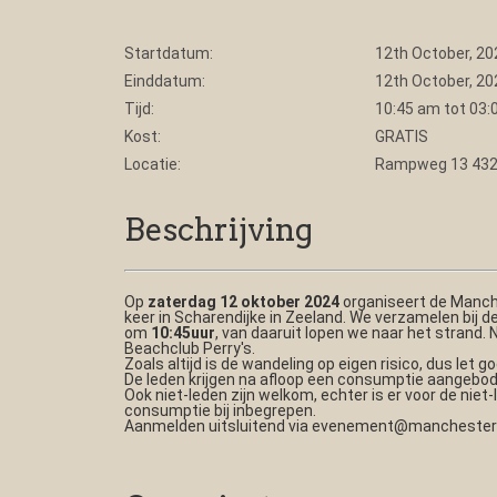
Startdatum:
12th October, 20
Einddatum:
12th October, 20
Tijd:
10:45 am tot 03
Kost:
GRATIS
Locatie:
Rampweg 13 4322
Beschrijving
Op
zaterdag 12 oktober 2024
organiseert de Manche
keer in Scharendijke in Zeeland. We verzamelen bij 
om
10:45uur
, van daaruit lopen we naar het strand. N
Beachclub Perry's.
Zoals altijd is de wandeling op eigen risico, dus let 
De leden krijgen na afloop een consumptie aangebod
Ook niet-leden zijn welkom, echter is er voor de niet-
consumptie bij inbegrepen.
Aanmelden uitsluitend via evenement@manchesterte