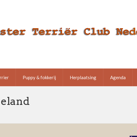
rrier
Puppy & fokkerij
Herplaatsing
Agenda
eeland