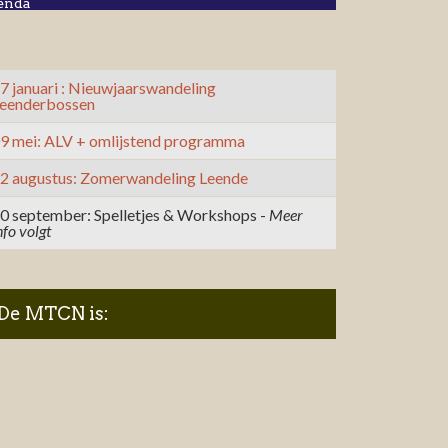
enda
7 januari : Nieuwjaarswandeling
eenderbossen
9 mei: ALV + omlijstend programma
2 augustus: Zomerwandeling Leende
0 september: Spelletjes & Workshops -
Meer
nfo volgt
De MTCN is: