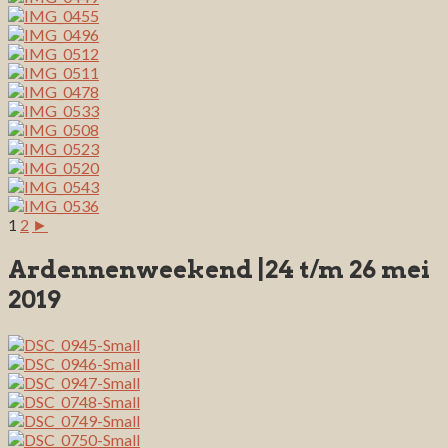
1
2
►
Ardennenweekend |24 t/m 26 mei
2019