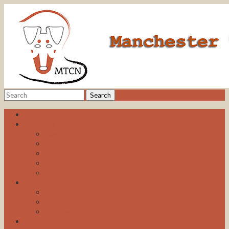
Home
Over ons
Bestuur
Commissies
Lidmaatschap
Privacybeleid
Contact
De Manchester Terrier
Standaard FCI
Rasbeschrijving
Boeken
Puppy & fokkerij