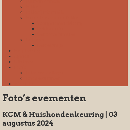
Puppy informatie
Fokkers
Fokkerij informatie
Formulieren voor de fokker
Voorgenomen dekking
Dekformulier
Geboorteformulier
Dekreuen
Dekreuenlijst
Herplaatsing
Agenda
Uitslagen
Foto’s
Foto’s wandelingen
Foto’s evementen
Weblinks
Foto’s evementen
KCM & Huishondenkeuring | 03
augustus 2024