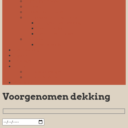
Puppy informatie
Fokkers
Fokkerij informatie
Formulieren voor de fokker
Voorgenomen dekking
Dekformulier
Geboorteformulier
Dekreuen
Dekreuenlijst
Herplaatsing
Agenda
Uitslagen
Foto’s
Foto’s wandelingen
Foto’s evementen
Weblinks
Voorgenomen dekking