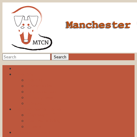
Home
Over ons
Bestuur
Commissies
Lidmaatschap
Privacybeleid
Contact
De Manchester Terrier
Standaard FCI
Rasbeschrijving
Boeken
Puppy & fokkerij