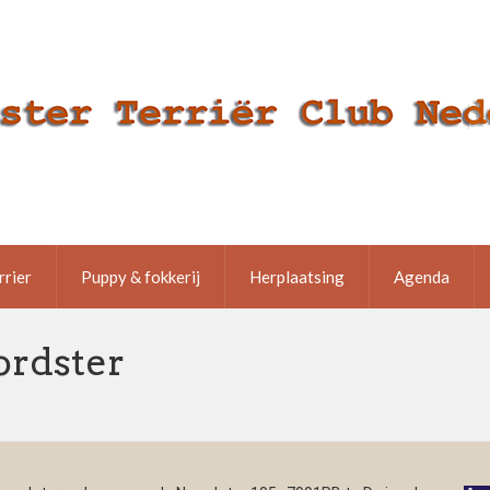
rrier
Puppy & fokkerij
Herplaatsing
Agenda
ordster