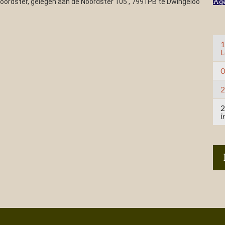
oordster, gelegen aan de Noordster 105 , 7991PB te Dwingeloo
Ag
1
L
0
2
2
i