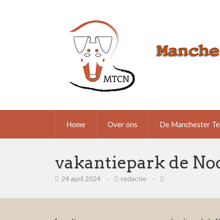
Home
Over ons
De Manchester Te
vakantiepark de No
24 april 2024
·
redactie
·