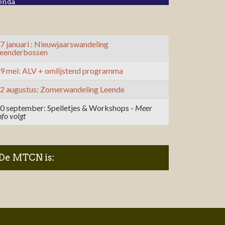
enda
7 januari : Nieuwjaarswandeling
eenderbossen
9 mei: ALV + omlijstend programma
2 augustus: Zomerwandeling Leende
0 september: Spelletjes & Workshops -
Meer
nfo volgt
De MTCN is: