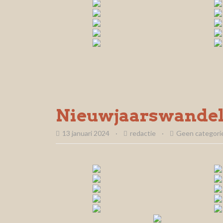
Nieuwjaarswandel
13 januari 2024
·
redactie
·
Geen categori