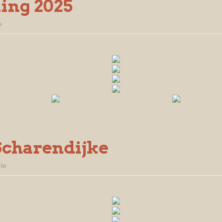
ing 2025
e
Scharendijke
ie