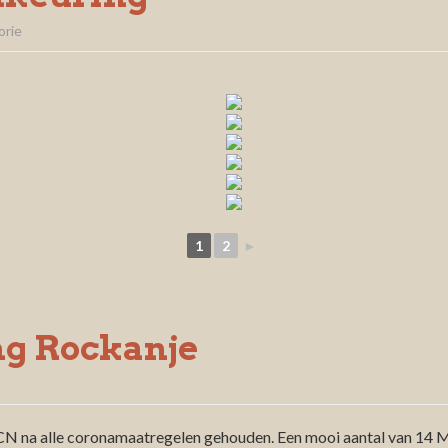
orie
1
2
►
ng Rockanje
CN na alle coronamaatregelen gehouden. Een mooi aantal van 14 M