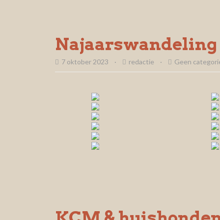
Najaarswandeling
7 oktober 2023
·
redactie
·
Geen categori
KCM & huishonde