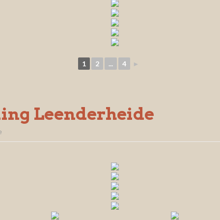
1
2
...
4
►
ing Leenderheide
e