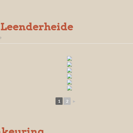
 Leenderheide
e
1
2
►
nkeuring