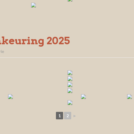
keuring 2025
ie
1
2
►