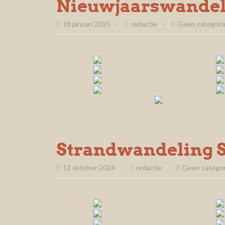
Nieuwjaarswandel
18 januari 2025
·
redactie
·
Geen categori
Strandwandeling 
12 oktober 2024
·
redactie
·
Geen categor