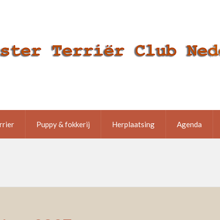
rrier
Puppy & fokkerij
Herplaatsing
Agenda