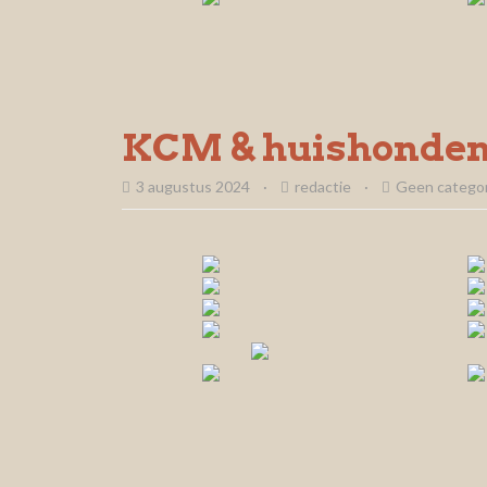
KCM & huishonden
3 augustus 2024
·
redactie
·
Geen categor